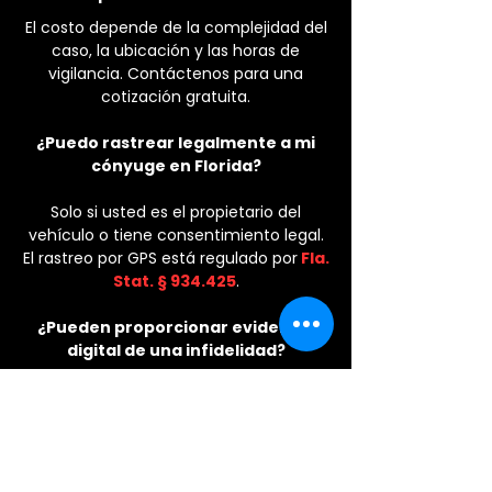
El costo depende de la complejidad del
caso, la ubicación y las horas de
vigilancia. Contáctenos para una
cotización gratuita.
¿Puedo rastrear legalmente a mi
cónyuge en Florida?
Solo si usted es el propietario del
vehículo o tiene consentimiento legal.
El rastreo por GPS está regulado por
Fla.
Stat. § 934.425
.
¿Pueden proporcionar evidencia
digital de una infidelidad?
Sí. Nuestros investigadores privados
analizan redes sociales, aplicaciones de
citas y comportamiento digital con
pruebas documentadas.