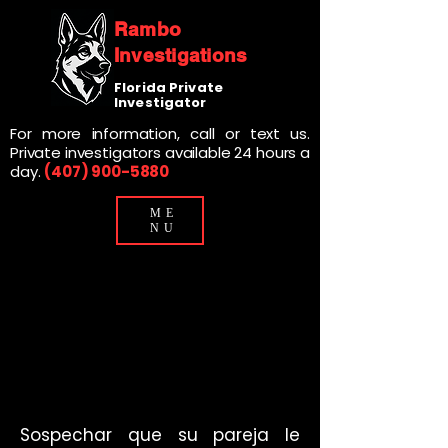
Rambo
Investigations
Florida Private
Investigator
For more information, call or text us.
Private investigators available 24 hours a
day.
(407) 900-5880
ME
NU
Investigación De Infidelidad
Investigación De Infidelidad
En Orlando, Florida
En Orlando, Florida
Sospechar que su pareja le